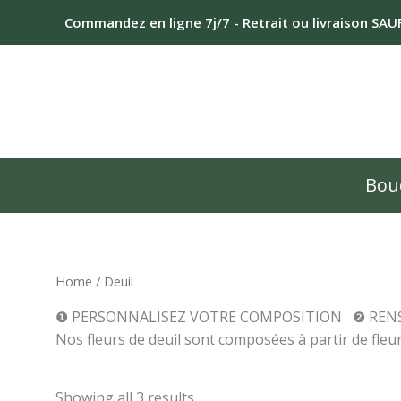
Skip
Commandez en ligne 7j/7 - Retrait ou livraison SA
to
content
Bou
Home
/ Deuil
❶ PERSONNALISEZ VOTRE COMPOSITION ❷ RENS
Nos fleurs de deuil sont composées à partir de fleur
Showing all 3 results