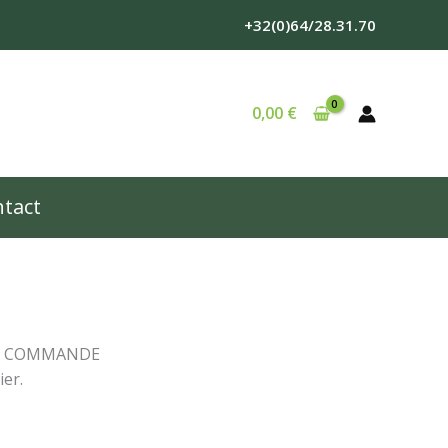
+32(0)64/28.31.70
0,00
€
tact
LA COMMANDE
ier.